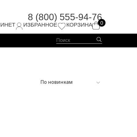
8 (800) 555-94-76
0
4-76
БИНЕТ
ИЗБРАННОЕ
КОРЗИНА
По новинкам
По новинкам
По популярности
По возрастанию цены
По убыванию цены