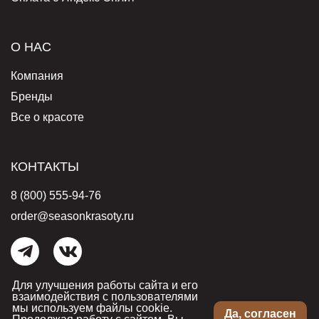
О НАС
Компания
Бренды
Все о красоте
КОНТАКТЫ
8 (800) 555-94-76
order@seasonkrasoty.ru
Для улучшения работы сайта и его
© 2006-2026 Бутик косметики «Сезон красоты». Все права защищены.
Условия обработки персональных данных
.
Согласие на обработку
взаимодействия с пользователями
персональных данных
.
мы используем файлы cookie.
Да, согласен