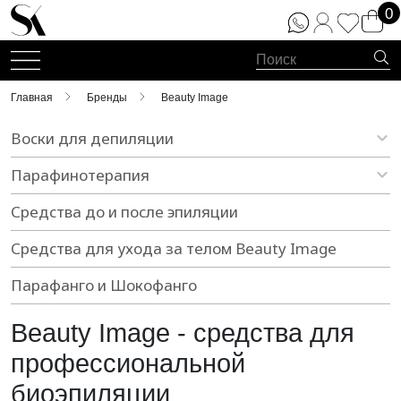
0
Главная
Бренды
Beauty Image
Воски для депиляции
Горячий воск
Парафинотерапия
Теплый воск в банках
Парафин
Средства до и после эпиляции
Теплый воск - кассеты roll on
Холодный крем-парафин
Средства для ухода за телом Beauty Image
Линия Sweet Dreams
Аксессуары
Парафанго и Шокофанго
Линия Гурмэ
Beauty Image - средства для
Линия Гламур
профессиональной
Линия Аюрведа
биоэпиляции