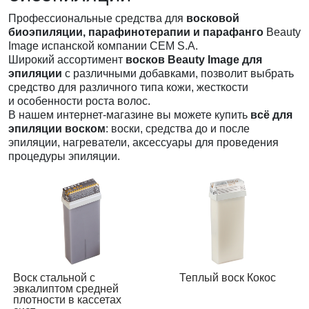
Линия с эвкалиптом
Профессиональные средства для
восковой
биоэпиляции, парафинотерапии и парафанго
Beauty
Пленочный воск Finewax
Image испанской компании CEM S.A.
Широкий ассортимент
восков Beauty Image для
Холодный воск
эпиляции
с различными добавками, позволит выбрать
средство для различного типа кожи, жесткости
и особенности роста волос.
В нашем
интернет-магазине
вы можете купить
всё для
эпиляции воском
: воски, средства до и после
эпиляции, нагреватели, аксессуары для проведения
процедуры эпиляции.
Воск стальной с
Теплый воск Кокос
эвкалиптом средней
плотности в кассетах