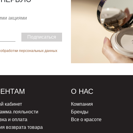
гими акциями
Подписаться
 обработки персональных данных
ИЕНТАМ
О НАС
й кабинет
Компания
амма лояльности
Бренды
вка и оплата
Все о красоте
ия возврата товара