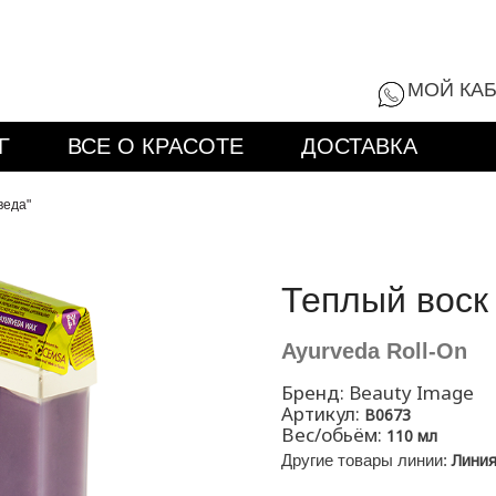
8 (800) 555-9
МОЙ КА
Г
ВСЕ О КРАСОТЕ
ДОСТАВКА
веда"
Теплый воск
Ayurveda Roll-On
Бренд:
Beauty Image
Артикул:
B0673
Вес/обьём:
110 мл
Лини
Другие товары линии: