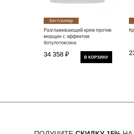
Бестселлер
Разглаживающий крем против
К
морщин с эффектом
ботулотоксина
2
34 358 ₽
В КОРЗИНУ
ПОЛУЧИТЕ
СКИДКУ 15%
НА