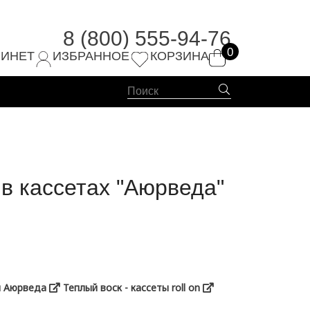
8 (800) 555-94-76
0
4-76
БИНЕТ
ИЗБРАННОЕ
КОРЗИНА
 в кассетах "Аюpведа"
я Аюрведа
Теплый воск - кассеты roll on