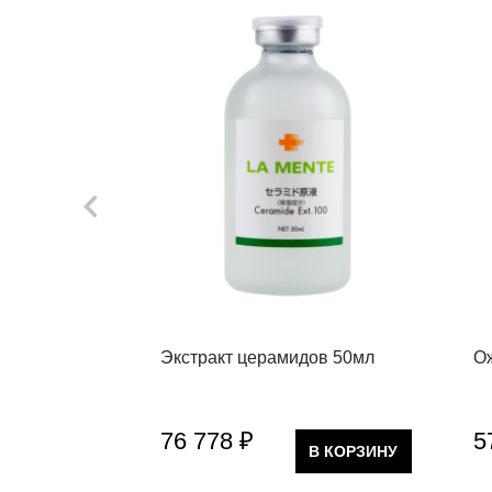
Экстракт церамидов 50мл
О
76 778 ₽
5
В КОРЗИНУ