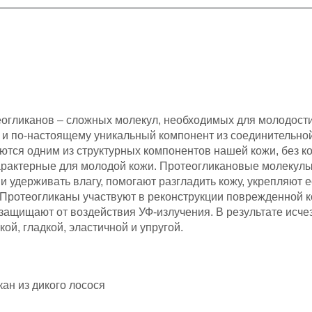
еогликанов – сложных молекул, необходимых для молодост
й и по-настоящему уникальный компонент из соединительной
ются одним из структурных компонентов нашей кожи, без к
 характерные для молодой кожи. Протеогликановые молекул
и удерживать влагу, помогают разгладить кожу, укрепляют е
Протеогликаны участвуют в реконструкции поврежденной к
защищают от воздействия УФ-излучения. В результате исче
ой, гладкой, эластичной и упругой.
ан из дикого лосося