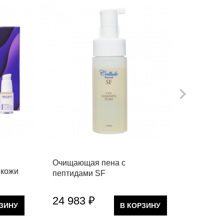
Очищающая пена с
Аромаэ
 кожи
пептидами SF
кипари
24 983 ₽
17 54
РЗИНУ
В КОРЗИНУ