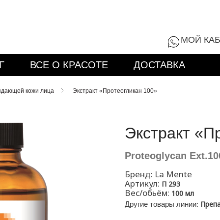
8 (800) 555-9
МОЙ КА
Г
ВСЕ О КРАСОТЕ
ДОСТАВКА
ядающей кожи лица
Экстракт «Протеогликан 100»
Экстракт «П
Proteoglycan Ext.10
Бренд:
La Mente
Артикул:
П 293
Вес/обьём:
100 мл
Препа
Другие товары линии: