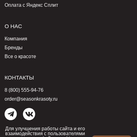
Оплата с Яндекс Сплит
О НАС
Компания
Бренды
Все о красоте
КОНТАКТЫ
8 (800) 555-94-76
order@seasonkrasoty.ru
Для улучшения работы сайта и его
© 2006-2026 Бутик косметики «Сезон красоты». Все права защищены.
Условия обработки персональных данных
.
Согласие на обработку
взаимодействия с пользователями