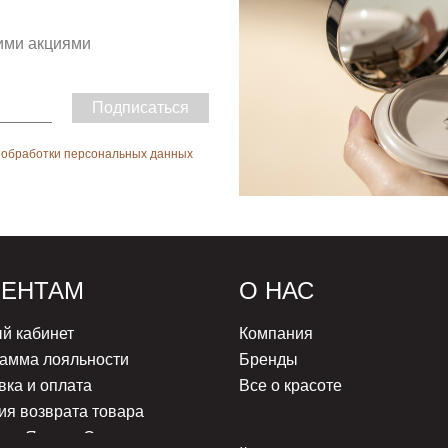
гими акциями
Подписаться
 обработки персональных данных
ИЕНТАМ
О НАС
й кабинет
Компания
амма лояльности
Бренды
вка и оплата
Все о красоте
ия возврата товара
а с Яндекс Сплит