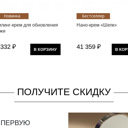
Новинка
Бестселлер
линг-крем для обновления
Нано-крем «Шелк»
ожи
 332 ₽
41 359 ₽
В КОРЗИНУ
В КО
ПОЛУЧИТЕ СКИДКУ
 ПЕРВУЮ