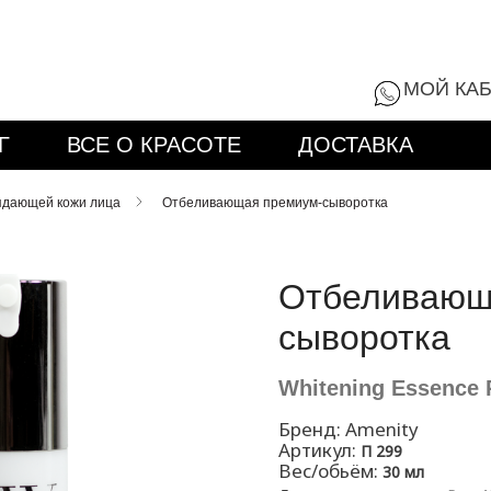
8 (800) 555-9
МОЙ КА
Г
ВСЕ О КРАСОТЕ
ДОСТАВКА
ядающей кожи лица
Отбеливающая премиум-сыворотка
Отбеливающ
сыворотка
Whitening Essence 
Бренд:
Amenity
Артикул:
П 299
Вес/обьём:
30 мл