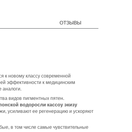
ОТЗЫВЫ
ся к новому классу современной
воей эффективности к медицинским
 аналоги.
ва видов пигментных пятен.
японской водоросли кассоу экизу
жи, усиливают ее регенерацию и ускоряют
бые, в том числе самые чувствительные