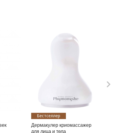
Бестселлер
Бест
век
Дермакулер криомассажер
Увлажн
для лица и тела