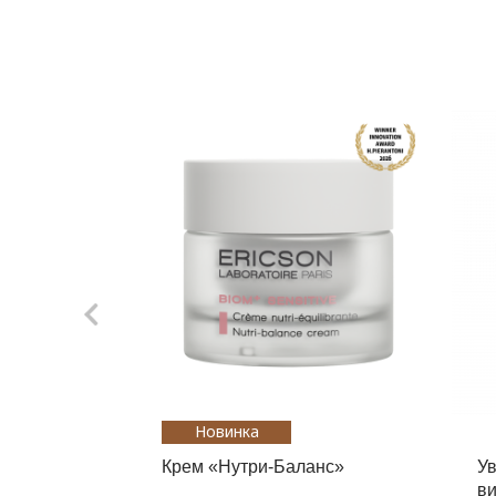
Новинка
Крем «Нутри-Баланс»
У
в