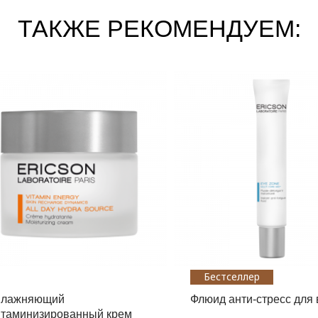
ТАКЖЕ РЕКОМЕНДУЕМ:
Бестселлер
влажняющий
Флюид анти-стресс для 
итаминизированный крем