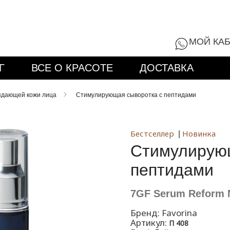
8 (800) 555-9
МОЙ КА
Г
ВСЕ О КРАСОТЕ
ДОСТАВКА
ядающей кожи лица
Стимулирующая сыворотка с пептидами
Бестселлер
Новинка
|
Стимулирующ
пептидами
7GF Serum Reform 
Бренд:
Favorina
Артикул:
П 408