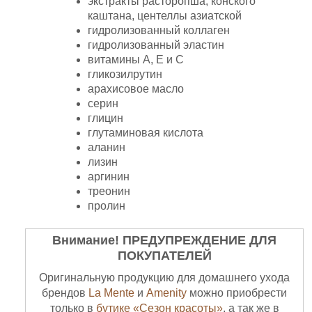
экстракты расторопша, конского
каштана, центеллы азиатской
гидролизованный коллаген
гидролизованный эластин
витамины А, Е и С
гликозилрутин
арахисовое масло
серин
глицин
глутаминовая кислота
аланин
лизин
аргинин
треонин
пролин
Внимание! ПРЕДУПРЕЖДЕНИЕ ДЛЯ
ПОКУПАТЕЛЕЙ
Оригинальную продукцию для домашнего ухода
брендов
La Mente
и
Amenity
можно приобрести
только в
бутике «Сезон красоты»
, а так же в