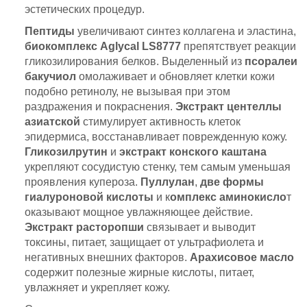
эстетических процедур.
Пептиды
увеличивают синтез коллагена и эластина,
биокомплекс Aglycal LS8777
препятствует реакции
гликозилирования белков. Выделенный из
псоралеи
бакучиол
омолаживает и обновляет клетки кожи
подобно ретинолу, не вызывая при этом
раздражения и покраснения.
Экстракт центеллы
азиатской
стимулирует активность клеток
эпидермиса, восстанавливает поврежденную кожу.
Гликозилрутин
и
экстракт конского каштана
укрепляют сосудистую стенку, тем самым уменьшая
проявления купероза.
Пуллулан
,
две формы
гиалуроновой кислоты
и к
омплекс аминокисло
т
оказывают мощное увлажняющее действие.
Экстракт расторопши
связывает и выводит
токсины, питает, защищает от ультрафиолета и
негативных внешних факторов.
Арахисовое масло
содержит полезные жирные кислоты, питает,
увлажняет и укрепляет кожу.