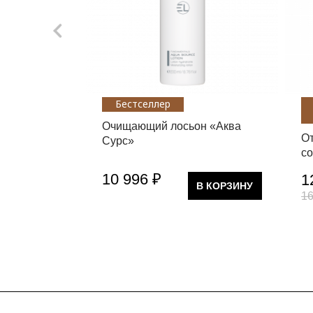
Бестселлер
Очищающий лосьон «Аква
О
Сурс»
с
10 996 ₽
1
В КОРЗИНУ
16