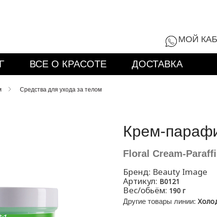
8 (800) 555-9
МОЙ КА
Г
ВСЕ О КРАСОТЕ
ДОСТАВКА
м
Средства для ухода за телом
Крем-параф
Floral Cream-Paraff
Бренд:
Beauty Image
Артикул:
B0121
Вес/обьём:
190 г
Холо
Другие товары линии: